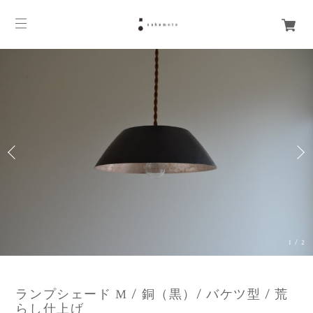
1
/
2
ランプシェード M / 銅（黒）/ バケツ型 / 荒
らし仕上げ