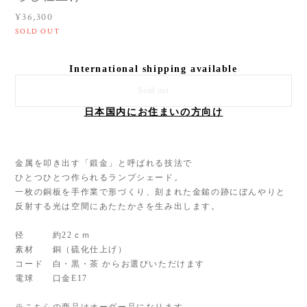
¥36,300
SOLD OUT
International shipping available
Sold out
日本国内にお住まいの方向け
金属を叩き出す「鍛金」と呼ばれる技法で
ひとつひとつ作られるランプシェード。
一枚の銅板を手作業で形づくり、刻まれた金鎚の跡にぼんやりと
反射する光は空間にあたたかさを生み出します。
径 約22ｃｍ
素材 銅（硫化仕上げ）
コード 白・黒・茶 からお選びいただけます
電球 口金E17