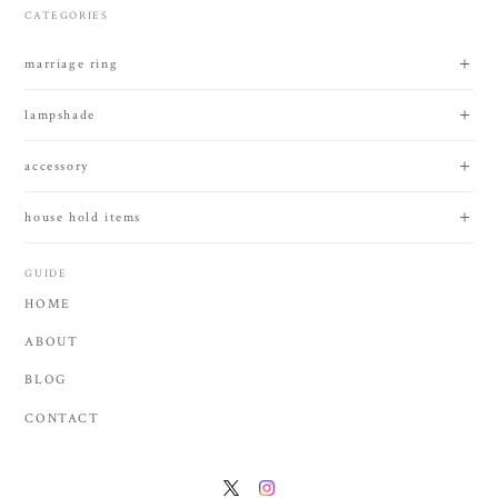
CATEGORIES
marriage ring
lampshade
accessory
house hold items
GUIDE
HOME
ABOUT
BLOG
CONTACT