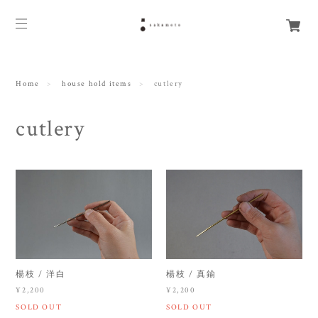
Home
house hold items
cutlery
cutlery
楊枝 / 洋白
楊枝 / 真鍮
¥2,200
¥2,200
SOLD OUT
SOLD OUT