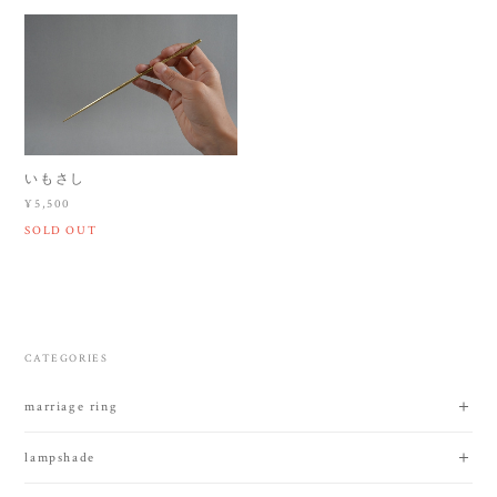
いもさし
¥5,500
SOLD OUT
CATEGORIES
marriage ring
lampshade