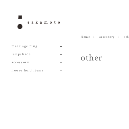
Home
accessory
ot
marriage ring
other
lampshade
accessory
house hold items