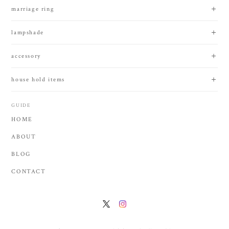
marriage ring
lampshade
accessory
house hold items
GUIDE
HOME
ABOUT
BLOG
CONTACT